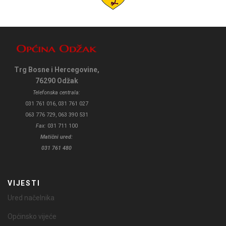
Trg Bosne i Hercegovine,
76290 Odžak
Telefonska centrala:
031 761 016, 031 761 027
063 776 729, 063 390 531
Fax:
031 711 100
Matični ured:
031 761 480
VIJESTI
Ured načelnika
Općinsko vijeće