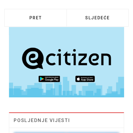
PRETHODNI ČLANAK: NATJEČAJ ZA DODJEL
SLJEDEĆI ČLANAK:
PRET
SLJEDEĆE
POSLJEDNJE VIJESTI