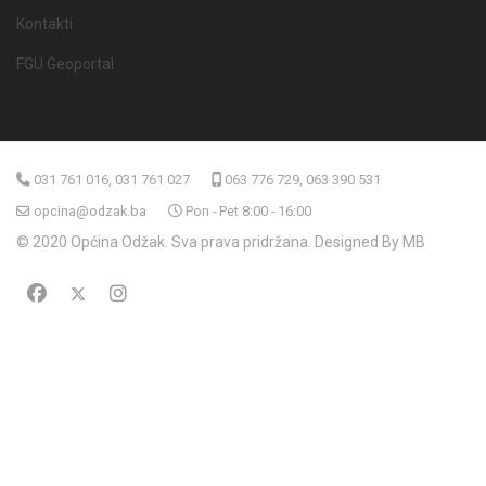
Kontakti
FGU Geoportal
031 761 016, 031 761 027
063 776 729, 063 390 531
opcina@odzak.ba
Pon - Pet 8:00 - 16:00
© 2020 Općina Odžak. Sva prava pridržana. Designed By MB