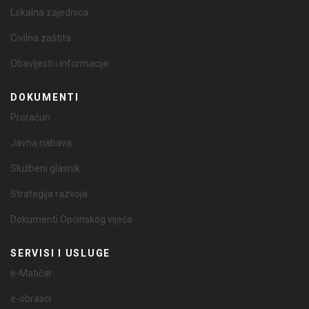
Lokalna zajednica
Civilna zaštita
Obavijesti i informacije
DOKUMENTI
Proračun
Javna nabava
Službeni glasnik
Strategija razvoja
Dokumenti Općinskog vijeća
SERVISI I USLUGE
e-Matičar
e-obrasci