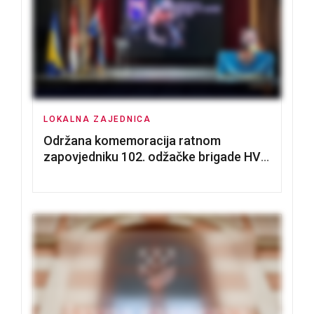
LOKALNA ZAJEDNICA
Održana komemoracija ratnom
zapovjedniku 102. odžačke brigade HVO
Tomislavu Božiću