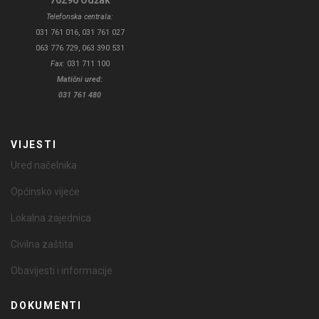
76290 Odžak
Telefonska centrala:
031 761 016, 031 761 027
063 776 729, 063 390 531
Fax:
031 711 100
Matični ured:
031 761 480
VIJESTI
Ured načelnika
Općinsko vijeće
Lokalna zajednica
Civilna zaštita
Obavijesti i informacije
DOKUMENTI