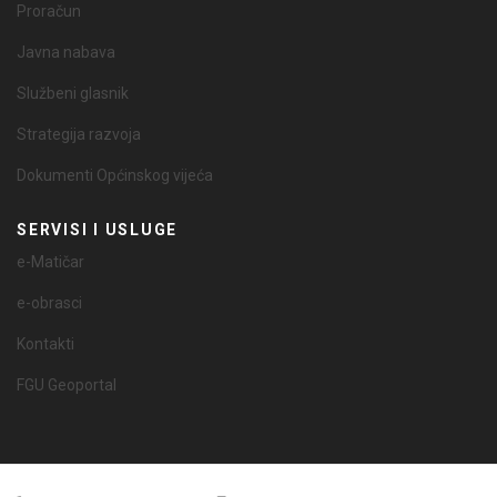
Proračun
Javna nabava
Službeni glasnik
Strategija razvoja
Dokumenti Općinskog vijeća
SERVISI I USLUGE
e-Matičar
e-obrasci
Kontakti
FGU Geoportal