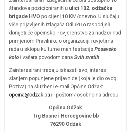
štandova pozicioniranih u
ulici 102. odžačke
brigade HVO
po cijeni
10
KM/dnevno. U slučaju
više prijavljenih izlagača Odluku o raspodjeli
donijeti će općinsko Povjerenstvo za nadzor nad
primjenom Pravilnika o organizaciji i uvjetima
rada u sklopu kulturne manifestacije
Posavsko
kolo
i vašara povodom dana
Svih svetih
.
Zainteresirani trebaju iskazati svoj interes
slanjem popunjene prijavnice (koja je dio ovog
Poziva) na službeni e-mail Općine Odžak:
opcina@odzak.ba
ili poštom/ osobno na adresu:
Općina Odžak
Trg Bosne i Hercegovine bb
76290 Odžak