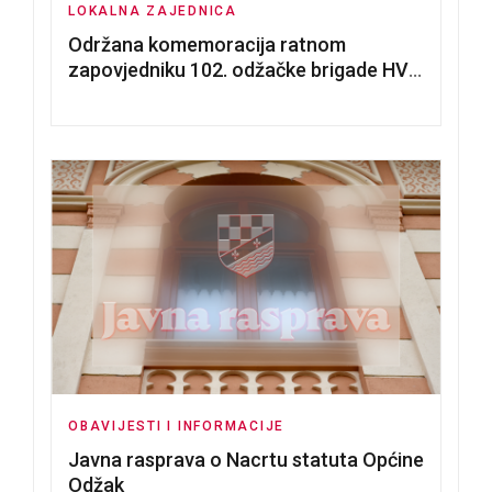
LOKALNA ZAJEDNICA
Održana komemoracija ratnom
zapovjedniku 102. odžačke brigade HVO
Tomislavu Božiću
OBAVIJESTI I INFORMACIJE
Javna rasprava o Nacrtu statuta Općine
Odžak