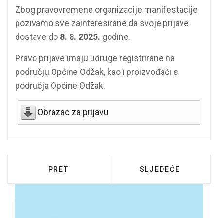
Zbog pravovremene organizacije manifestacije
pozivamo sve zainteresirane da svoje prijave
dostave do
8. 8. 2025.
godine.
Pravo prijave imaju udruge registrirane na
području Općine Odžak, kao i proizvođači s
područja Općine Odžak.
Obrazac za prijavu
PRETHODNI ČLANAK: JAVNI NATJEČAJ ZA
SLJEDEĆI ČLANAK:
PRET
SLJEDEĆE