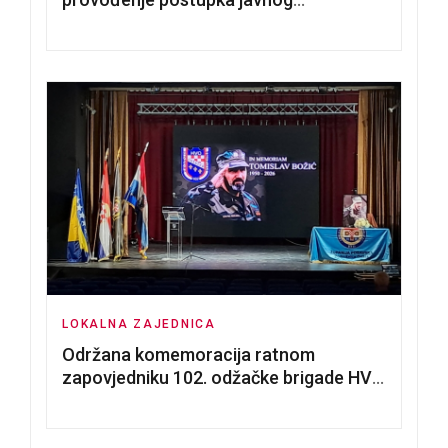
nadmetanja za dodjelu u zakup
poslovnih prostorija
LOKALNA ZAJEDNICA
Održana komemoracija ratnom
zapovjedniku 102. odžačke brigade HVO
Tomislavu Božiću