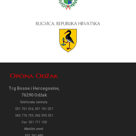
RUGVICA, REPUBLIKA HRVATSKA
Trg Bosne i Hercegovine,
76290 Odžak
Telefonska centrala:
031 761 016, 031 761 027
063 776 729, 063 390 531
Fax:
031 711 100
Matični ured:
031 761 480