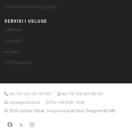
Dokumenti Općinskog vijeća
SERVISI I USLUGE
e-Matičar
e-obrasci
Kontakti
FGU Geoportal
031 761 016, 031 761 027
063 776 729, 063 390 531
opcina@odzak.ba
Pon - Pet 8:00 - 16:00
© 2020 Općina Odžak. Sva prava pridržana. Designed By MB