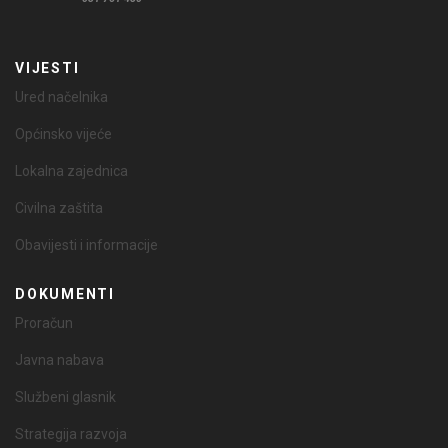
VIJESTI
Ured načelnika
Općinsko vijeće
Lokalna zajednica
Civilna zaštita
Obavijesti i informacije
DOKUMENTI
Proračun
Javna nabava
Službeni glasnik
Strategija razvoja