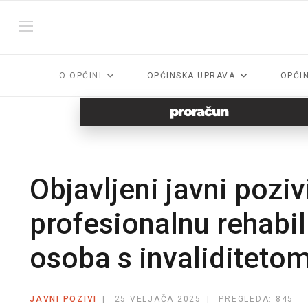
O OPĆINI
OPĆINSKA UPRAVA
OPĆI
proračun
Objavljeni javni pozi
profesionalnu rehabil
osoba s invaliditeto
JAVNI POZIVI
25 VELJAČA 2025
PREGLEDA: 845