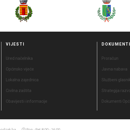
VIJESTI
DOKUMENT
Ured načelnika
Proračun
Općinsko vijeće
Javna nabava
Lokalna zajednica
Službeni glasni
Civilna zaštita
Strategija razv
Obavijesti i informacije
Dokumenti Opći
odzak.ba
Pon - Pet 8:00 - 16:00