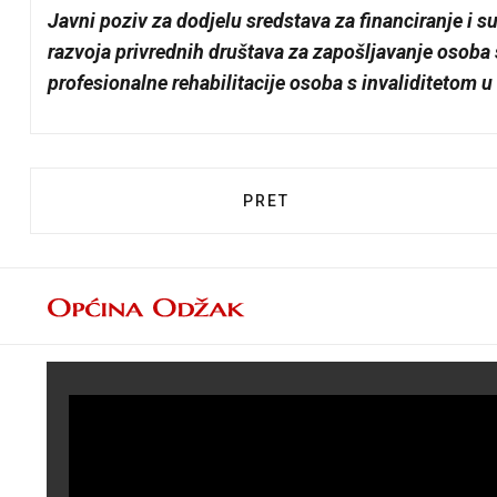
Javni poziv za dodjelu sredstava za financiranje i s
razvoja privrednih društava za zapošljavanje osoba s
profesionalne rehabilitacije osoba s invaliditetom u
PRETHODNI ČLANAK: DJEČJ
PRET