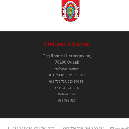
Trg Bosne i Hercegovine,
76290 Odžak
Telefonska centrala:
031 761 016, 031 761 027
063 776 729, 063 390 531
Fax:
031 711 100
Matični ured:
031 761 480
031 761 016, 031 761 027
063 776 729, 063 390 531
opcina@