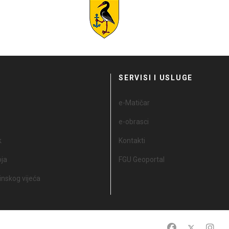
I
SERVISI I USLUGE
e-Matičar
e-obrasci
k
Kontakti
oja
FGU Geoportal
nskog vijeća