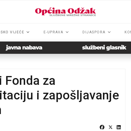
NSKO VIJEĆE
E-UPRAVA
DIJASPORA
KO
javna nabava
službeni glasnik
vi Fonda za
itaciju i zapošljavanje
m