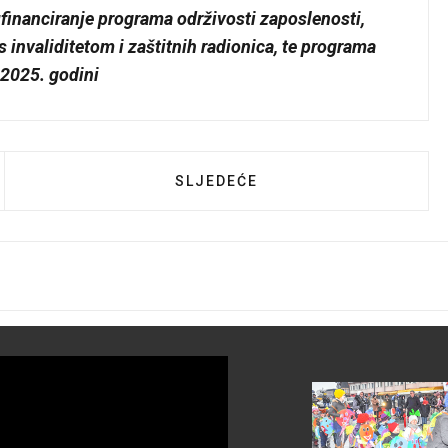
ufinanciranje programa održivosti zaposlenosti,
 invaliditetom i zaštitnih radionica, te programa
 2025. godini
I VRTIĆ PAOLE CERUETO OBJAVIO JAVNI NATJEČAJ Z
SLJEDEĆI ČLANAK: JAVNI POZIV
SLJEDEĆE